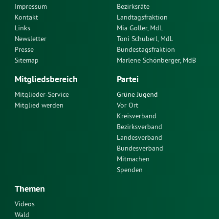
Impressum
Bezirksräte
Kontakt
Landtagsfraktion
Links
Mia Goller, MdL
Newsletter
Toni Schuberl, MdL
Presse
Bundestagsfraktion
Sitemap
Marlene Schönberger, MdB
Mitgliedsbereich
Partei
Mitglieder-Service
Grüne Jugend
Mitglied werden
Vor Ort
Kreisverband
Bezirksverband
Landesverband
Bundesverband
Mitmachen
Spenden
Themen
Videos
Wald