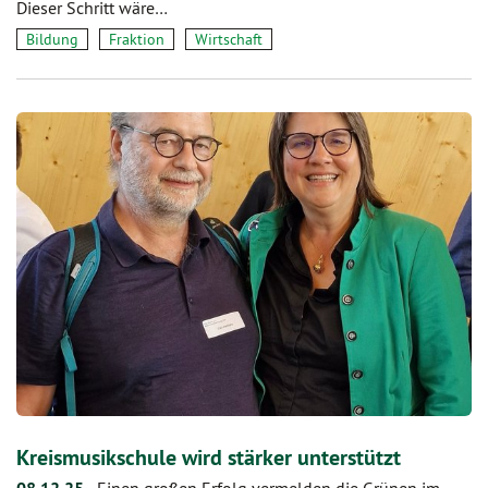
Dieser Schritt wäre…
Bildung
Fraktion
Wirtschaft
Kreismusikschule wird stärker unterstützt
-
Einen großen Erfolg vermelden die Grünen im