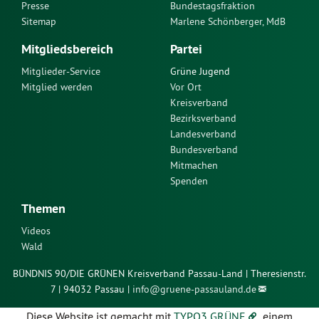
Presse
Bundestagsfraktion
Sitemap
Marlene Schönberger, MdB
Mitgliedsbereich
Partei
Mitglieder-Service
Grüne Jugend
Mitglied werden
Vor Ort
Kreisverband
Bezirksverband
Landesverband
Bundesverband
Mitmachen
Spenden
Themen
Videos
Wald
BÜNDNIS 90/DIE GRÜNEN Kreisverband Passau-Land | Theresienstr.
7 | 94032 Passau |
info@
gruene-passauland.de
Diese Website ist gemacht mit
TYPO3 GRÜNE
, einem