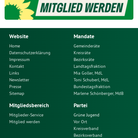
Website
Mandate
Home
Gemeinderäte
Datenschutzerklärung
Kreisräte
Impressum
Bezirksräte
Kontakt
Landtagsfraktion
Links
Mia Goller, MdL
Newsletter
Toni Schuberl, MdL
Presse
Bundestagsfraktion
Sitemap
Marlene Schönberger, MdB
Mitgliedsbereich
Partei
Mitglieder-Service
Grüne Jugend
Mitglied werden
Vor Ort
Kreisverband
Bezirksverband