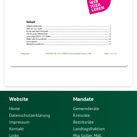
Website
Mandate
Home
Gemeinderäte
Datenschutzerklärung
Kreisräte
Impressum
Bezirksräte
Kontakt
Landtagsfraktion
Links
Mia Goller, MdL