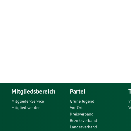
Mitgliedsbereich
Partei
Mitglieder-Service
Grüne Jugend
V
Mitglied werden
Vor Ort
W
Kreisverband
Bezirksverband
Landesverband