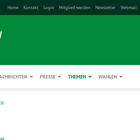
Home
Kontakt
Login
Mitglied werden
Newsletter
Webmail
N
ACHRICHTEN
PRESSE
THEMEN
WAHLEN
ER
df