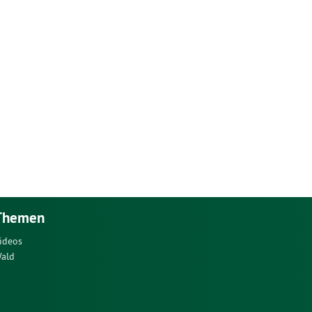
Themen
ideos
ald