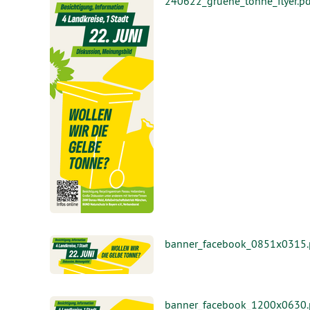
240622_gruene_tonne_flyer.pd
banner_facebook_0851x0315.
banner_facebook_1200x0630.