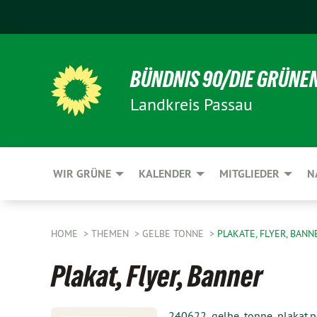
BÜNDNIS 90/DIE GRÜNE
Landkreis Passau
WIR GRÜNE
KALENDER
MITGLIEDER
N
HOME
THEMEN
GELBE TONNE
PLAKATE, FLYER, BANN
Plakat, Flyer, Banner
240622_gelbe_tonne_plakat.p