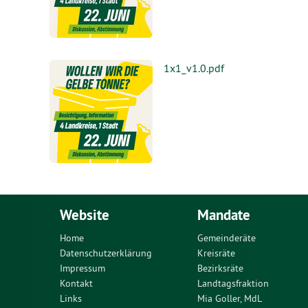
1x1_v1.0.pdf
Website
Mandate
Home
Gemeinderäte
Datenschutzerklärung
Kreisräte
Impressum
Bezirksräte
Kontakt
Landtagsfraktion
Links
Mia Goller, MdL