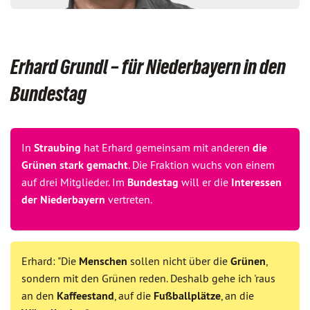
Erhard Grundl – für Niederbayern in den
Bundestag
In
Straubing
hat Erhard gemeinsam mit anderen
die
Grünen stark gemacht
. Die Fraktion wuchs von einem
auf drei Mitglieder. Im
Bundestag
will er die
Interessen
der Niederbayern
vertreten.
Erhard: "Die
Menschen
sollen nicht über die
Grünen
,
sondern mit den Grünen reden. Deshalb gehe ich 'raus
an den
Kaffeestand
, auf die
Fußballplätze
, an die