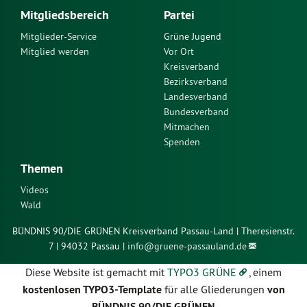
Mitgliedsbereich
Partei
Mitglieder-Service
Grüne Jugend
Mitglied werden
Vor Ort
Kreisverband
Bezirksverband
Landesverband
Bundesverband
Mitmachen
Spenden
Themen
Videos
Wald
BÜNDNIS 90/DIE GRÜNEN Kreisverband Passau-Land | Theresienstr.
7 | 94032 Passau |
info@
gruene-passauland.de
Diese Website ist gemacht mit
TYPO3 GRÜNE
, einem
kostenlosen TYPO3-Template
für alle Gliederungen
von
BÜNDNIS 90/DIE GRÜNEN