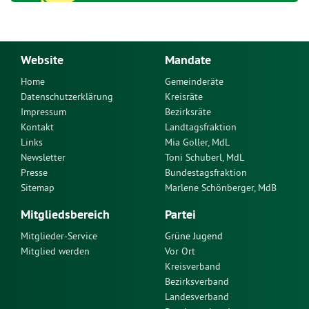
Website
Mandate
Home
Gemeinderäte
Datenschutzerklärung
Kreisräte
Impressum
Bezirksräte
Kontakt
Landtagsfraktion
Links
Mia Goller, MdL
Newsletter
Toni Schuberl, MdL
Presse
Bundestagsfraktion
Sitemap
Marlene Schönberger, MdB
Mitgliedsbereich
Partei
Mitglieder-Service
Grüne Jugend
Mitglied werden
Vor Ort
Kreisverband
Bezirksverband
Landesverband