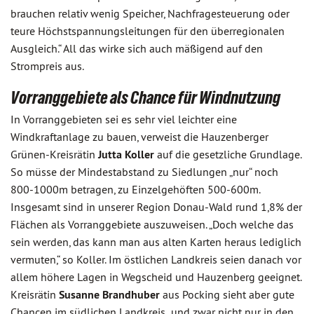
brauchen relativ wenig Speicher, Nachfragesteuerung oder
teure Höchstspannungsleitungen für den überregionalen
Ausgleich.“ All das wirke sich auch mäßigend auf den
Strompreis aus.
Vorranggebiete als Chance für Windnutzung
In Vorranggebieten sei es sehr viel leichter eine
Windkraftanlage zu bauen, verweist die Hauzenberger
Grünen-Kreisrätin
Jutta Koller
auf die gesetzliche Grundlage.
So müsse der Mindestabstand zu Siedlungen „nur“ noch
800-1000m betragen, zu Einzelgehöften 500-600m.
Insgesamt sind in unserer Region Donau-Wald rund 1,8% der
Flächen als Vorranggebiete auszuweisen. „Doch welche das
sein werden, das kann man aus alten Karten heraus lediglich
vermuten,“ so Koller. Im östlichen Landkreis seien danach vor
allem höhere Lagen in Wegscheid und Hauzenberg geeignet.
Kreisrätin
Susanne Brandhuber
aus Pocking sieht aber gute
Chancen im südlichen Landkreis „und zwar nicht nur in den