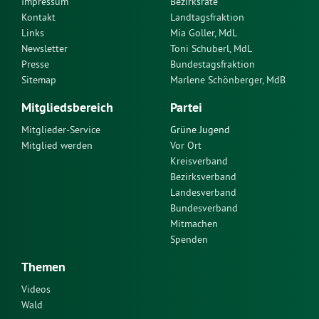
Impressum
Bezirksräte
Kontakt
Landtagsfraktion
Links
Mia Goller, MdL
Newsletter
Toni Schuberl, MdL
Presse
Bundestagsfraktion
Sitemap
Marlene Schönberger, MdB
Mitgliedsbereich
Partei
Mitglieder-Service
Grüne Jugend
Mitglied werden
Vor Ort
Kreisverband
Bezirksverband
Landesverband
Bundesverband
Mitmachen
Spenden
Themen
Videos
Wald