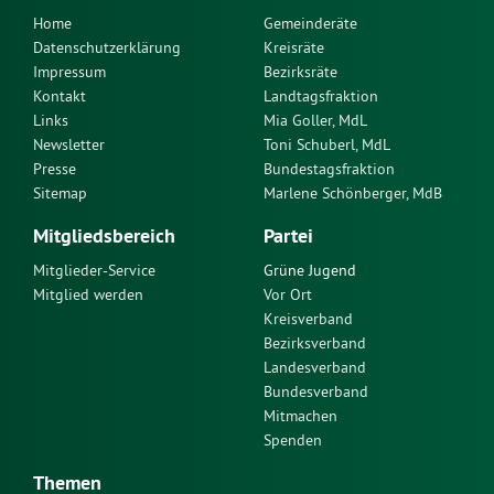
Home
Gemeinderäte
Datenschutzerklärung
Kreisräte
Impressum
Bezirksräte
Kontakt
Landtagsfraktion
Links
Mia Goller, MdL
Newsletter
Toni Schuberl, MdL
Presse
Bundestagsfraktion
Sitemap
Marlene Schönberger, MdB
Mitgliedsbereich
Partei
Mitglieder-Service
Grüne Jugend
Mitglied werden
Vor Ort
Kreisverband
Bezirksverband
Landesverband
Bundesverband
Mitmachen
Spenden
Themen