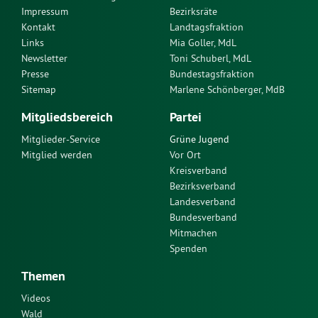
Impressum
Bezirksräte
Kontakt
Landtagsfraktion
Links
Mia Goller, MdL
Newsletter
Toni Schuberl, MdL
Presse
Bundestagsfraktion
Sitemap
Marlene Schönberger, MdB
Mitgliedsbereich
Partei
Mitglieder-Service
Grüne Jugend
Mitglied werden
Vor Ort
Kreisverband
Bezirksverband
Landesverband
Bundesverband
Mitmachen
Spenden
Themen
Videos
Wald