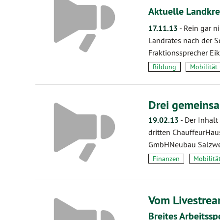
Aktuelle Landkr
17.11.13
-
Rein gar n
Landrates nach der S
Fraktionssprecher Ei
Bildung
Mobilität
Drei gemeins
19.02.13
-
Der Inhalt
dritten ChauffeurHaus
GmbHNeubau Salzw
Finanzen
Mobilitä
Vom Livestrea
Breites Arbeitss