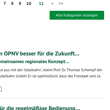
7
8
9
10
11
>
>>
Alle Kategorien anzeigen
n ÖPNV besser für die Zukunft…
gemeinsames regionales Konzept…
gut aus mit der Ilztalbahn", meint Prof. Dr. Thomas Schempf der
ztalbahn GmbH. Er ist optimistisch, dass der Freistaat sein Ja
für die regelmäßige Bedienung…