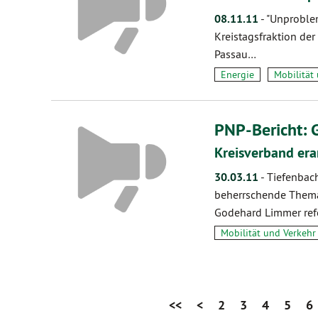
08.11.11
-
"Unproblem
Kreistagsfraktion der
Passau…
Energie
Mobilität
PNP-Bericht: 
Kreisverband era
30.03.11
-
Tiefenbach
beherrschende Thema
Godehard Limmer refe
Mobilität und Verkehr
<<
<
2
3
4
5
6